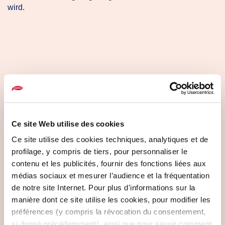
wird.
UNSER TIPP
Perfekt für Pasta, hervorragend zu Brot, aber auch um
deinen Rezepten eine besondere Note zu verleihen.
Suchst du nach einer schnellen und schmackhaften Idee?
Ce site Web utilise des cookies
Koche die Nudeln zusammen mit kleingeschnittenen
Ce site utilise des cookies techniques, analytiques et de
grünen Bohnen oder Blumenkohl, einfach abgießen und
profilage, y compris de tiers, pour personnaliser le
mit diesem leckeren Pesto mit Thunfisch verfeinern.
contenu et les publicités, fournir des fonctions liées aux
LAGERUNGSHINWEIS
médias sociaux et mesurer l’audience et la fréquentation
de notre site Internet. Pour plus d'informations sur la
Kühl und trocken lagern, vor Wärme schützen. Nach dem
manière dont ce site utilise les cookies, pour modifier les
Öffnen im Kühlschrank aufbewahren und innerhalb von 2
préférences (y compris la révocation du consentement,
Tagen verbrauchen.
si donné précédemment), ainsi que pour savoir comment