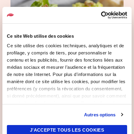
Ce site Web utilise des cookies
Ce site utilise des cookies techniques, analytiques et de
profilage, y compris de tiers, pour personnaliser le
contenu et les publicités, fournir des fonctions liées aux
Caesar Salat mit Thunfisch
médias sociaux et mesurer l’audience et la fréquentation
de notre site Internet. Pour plus d'informations sur la
manière dont ce site utilise les cookies, pour modifier les
préférences (y compris la révocation du consentement,
si donné précédemment), ainsi que pour savoir comment
nous traitons les données personnelles - également
collectées via les cookies - vous pouvez consulter les
Autres options
informations complètes sur les cookies et la
confidentialité des informations
ici
. Nous vous rappelons
J’ACCEPTE TOUS LES COOKIES
que si vous cliquez sur "N'utiliser que les cookies