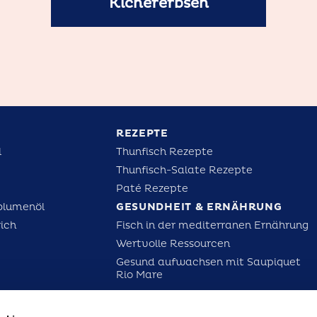
Kichererbsen
REZEPTE
l
Thunfisch Rezepte
Thunfisch-Salate Rezepte
Paté Rezepte
blumenöl
GESUNDHEIT & ERNÄHRUNG
rich
Fisch in der mediterranen Ernährung
Wertvolle Ressourcen
Gesund aufwachsen mit Saupiquet
Rio Mare
LGE UNS AUF UNSEREN SOZIALEN NETZWERKEN: