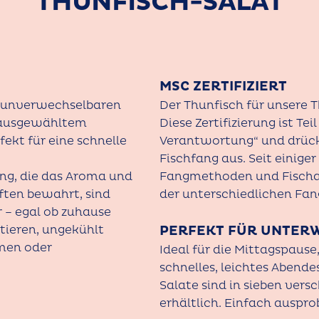
THUNFISCH-SALAT
MSC ZERTIFIZIERT
n unverwechselbaren
Der Thunfisch für unsere Th
 ausgewähltem
Diese Zertifizierung ist Te
ekt für eine schnelle
Verantwortung“ und drück
Fischfang aus. Seit einiger
ung, die das Aroma und
Fangmethoden und Fischa
ften bewahrt, sind
der unterschiedlichen Fan
r – egal ob zuhause
rtieren, ungekühlt
PERFEKT FÜR UNTER
men oder
Ideal für die Mittagspause,
schnelles, leichtes Abende
Salate sind in sieben ve
erhältlich. Einfach auspro