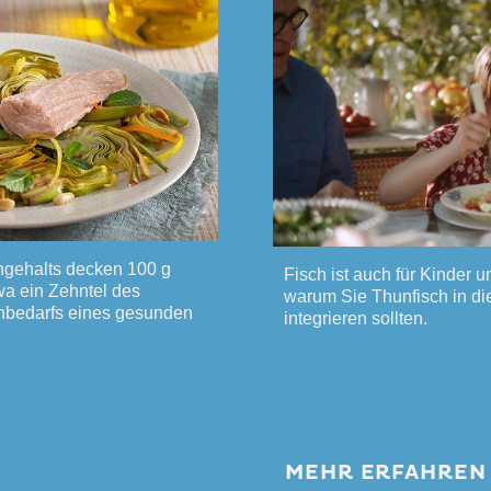
ngehalts decken 100 g
Fisch ist auch für Kinder u
wa ein Zehntel des
warum Sie Thunfisch in di
inbedarfs eines gesunden
integrieren sollten.
MEHR ERFAHREN