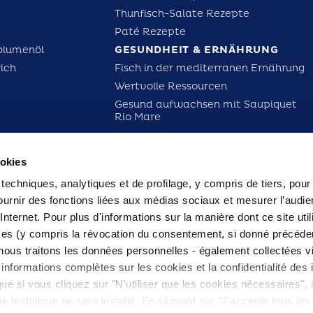
Thunfisch-Salate Rezepte
Paté Rezepte
blumenöl
GESUNDHEIT & ERNÄHRUNG
rich
Fisch in der mediterranen Ernährung
Wertvolle Ressourcen
Gesund aufwachsen mit Saupiquet
Rio Mare
LGE UNS AUF UNSEREN SOZIALEN NETZWERKEN:
ookies
 techniques, analytiques et de profilage, y compris de tiers, pour
fournir des fonctions liées aux médias sociaux et mesurer l’audie
 Internet. Pour plus d'informations sur la manière dont ce site util
nces (y compris la révocation du consentement, si donné précéde
ous traitons les données personnelles - également collectées vi
informations complètes sur les cookies et la confidentialité des 
ue si vous cliquez sur "N'utiliser que les cookies nécessaires",
que technique ne sera installé. En cliquant sur "J'accepte tous le