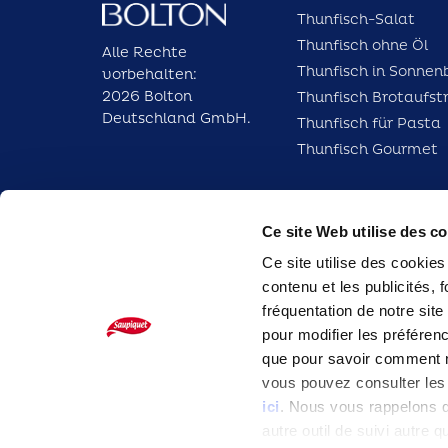
Thunfisch-Salat
Thunfisch ohne Öl
Alle Rechte
Thunfisch in Sonnen
vorbehalten:
2026 Bolton
Thunfisch Brotaufst
Deutschland GmbH.
Thunfisch für Pasta
Thunfisch Gourmet
FO
Ce site Web utilise des c
Ce site utilise des cookies
contenu et les publicités, 
fréquentation de notre site
pour modifier les préfére
que pour savoir comment n
vous pouvez consulter les 
ici
. Nous vous rappelons q
autre outil de suivi autre 