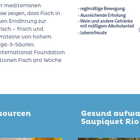
der mediterranen
e zeigen, dass Fisch in
nen Ernährung zur
isch – frisch und
 Proteine von hohem
ega-3-Säuren.
International Foundation
rtionen Fisch pro Woche
sourcen
Gesund aufwa
Saupiquet Rio