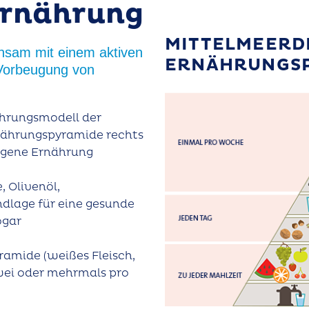
Ernährung
MITTELMEERD
nsam mit einem aktiven
ERNÄHRUNGS
r Vorbeugung von
ährungsmodell der
rnährungspyramide rechts
wogene Ernährung
, Olivenöl,
dlage für eine gesunde
ogar
yramide (weißes Fleisch,
zwei oder mehrmals pro