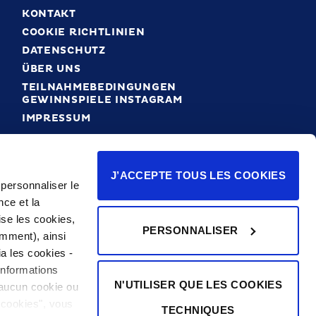
KONTAKT
COOKIE RICHTLINIEN
DATENSCHUTZ
ÜBER UNS
TEILNAHMEBEDINGUNGEN
GEWINNSPIELE INSTAGRAM
IMPRESSUM
J’ACCEPTE TOUS LES COOKIES
 personnaliser le
nce et la
ise les cookies,
PERSONNALISER
mment), ainsi
a les cookies -
informations
N'UTILISER QUE LES COOKIES
 aucun cookie ou
s cookies", vous
TECHNIQUES