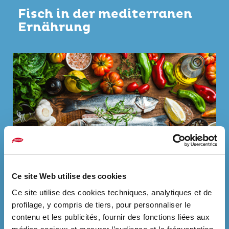
Fisch in der mediterranen
Ernährung
Ce site Web utilise des cookies
Ausgewogene Ernährung spielt, gemeinsam mit
Ce site utilise des cookies techniques, analytiques et de
einem aktiven Lebensstil, eine wichtige Rolle bei der
Vorbeugung von Krankheiten.
profilage, y compris de tiers, pour personnaliser le
MEHR ERFAHREN
contenu et les publicités, fournir des fonctions liées aux