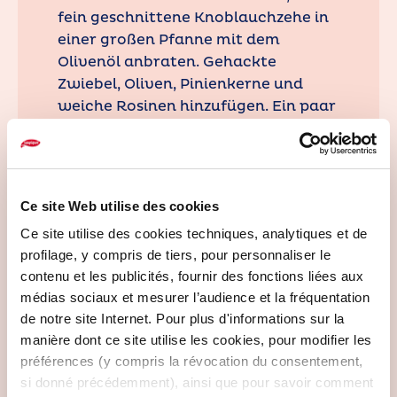
fein geschnittene Knoblauchzehe in
einer großen Pfanne mit dem
Olivenöl anbraten. Gehackte
Zwiebel, Oliven, Pinienkerne und
weiche Rosinen hinzufügen. Ein paar
Minuten anbraten, den Brokkoli
dazugeben und einige Minuten bei
hoher Flamme braten.
4. Zuletzt die gekochten,
Ce site Web utilise des cookies
abgetropften Nudeln hinzugeben.
Ce site utilise des cookies techniques, analytiques et de
Den Provolone mit einer großen
profilage, y compris de tiers, pour personnaliser le
Reibe reiben und über die Nudeln
contenu et les publicités, fournir des fonctions liées aux
streuen. Gut durchmischen und
médias sociaux et mesurer l’audience et la fréquentation
servieren.
de notre site Internet. Pour plus d'informations sur la
manière dont ce site utilise les cookies, pour modifier les
préférences (y compris la révocation du consentement,
si donné précédemment), ainsi que pour savoir comment