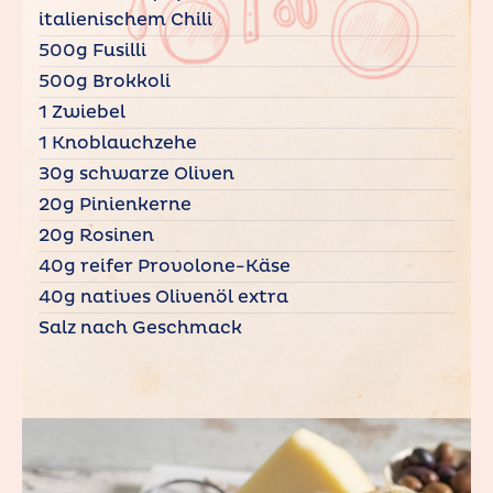
italienischem Chili
500g Fusilli
500g Brokkoli
1 Zwiebel
1 Knoblauchzehe
30g schwarze Oliven
20g Pinienkerne
20g Rosinen
40g reifer Provolone-Käse
40g natives Olivenöl extra
Salz nach Geschmack