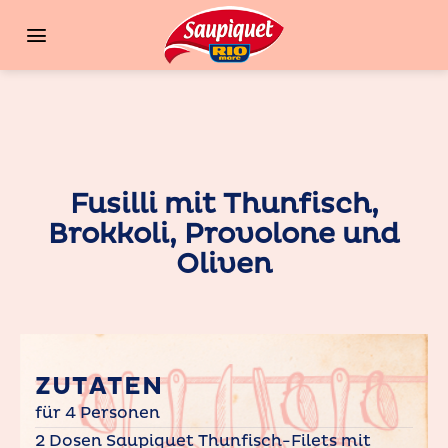
Zum
Inhalt
springen
Fusilli mit Thunfisch,
Brokkoli, Provolone und
Oliven
ZUTATEN
für 4 Personen
2 Dosen Saupiquet Thunfisch-Filets mit