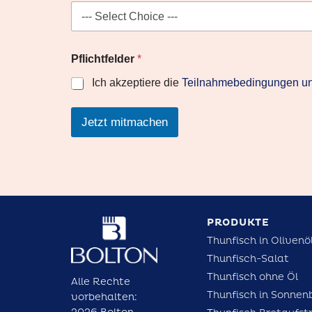
n
d
*
g
e
Pflichtfelder
*
k
a
Ich akzeptiere die
Teilnahmebedingungen un
u
f
t
Jetzt mitmachen
?
PRODUKTE
Thunfisch in Olivenö
Thunfisch-Salat
Thunfisch ohne Öl
Alle Rechte
Thunfisch in Sonnen
vorbehalten: