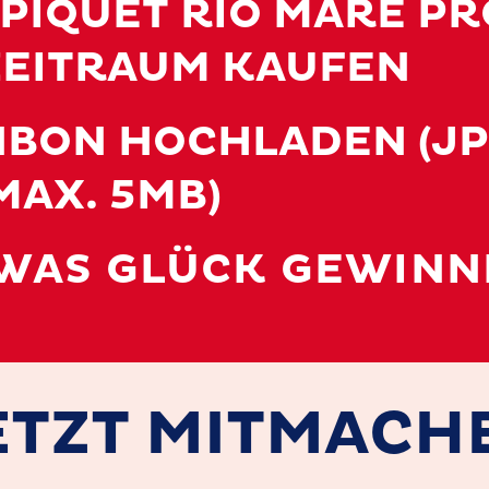
PIQUET RIO MARE P
ZEITRAUM KAUFEN
BON HOCHLADEN (JP
MAX. 5MB)
WAS GLÜCK GEWINN
ETZT MITMACH