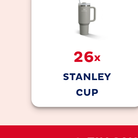
26
x
STANLEY
CUP