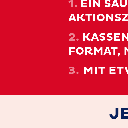
1.
EIN SAU
AKTIONS
2.
KASSEN
FORMAT, 
3.
MIT ET
J