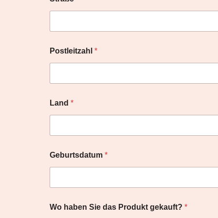
Postleitzahl
*
Land
*
Geburtsdatum
*
L
Wo haben Sie das Produkt gekauft?
*
a