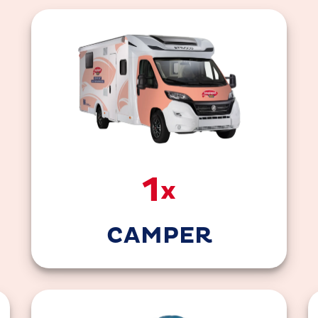
1
x
CAMPER