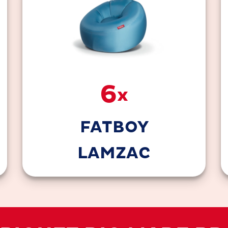
6
x
FATBOY
LAMZAC