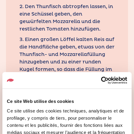
2. Den Thunfisch abtropfen lassen, in
eine Schüssel geben, den
gewürfelten Mozzarella und die
restlichen Tomaten hinzufügen.
3. Einen großen Löffel kalten Reis auf
die Handfläche geben, etwas von der
Thunfisch- und Mozzarellafüllung
hinzugeben und zu einer runden
Kugel formen, so dass die Füllung im
Inneren bleibt. So viele Kugeln
formen, bis alle Zutaten
aufgebraucht sind.
Ce site Web utilise des cookies
4. Das zweite Ei mit einer Prise Salz in
einer Schüssel schlagen. Die
Ce site utilise des cookies techniques, analytiques et de
Reiskugeln (Arancini) erst in etwas
profilage, y compris de tiers, pour personnaliser le
Mehl, dann im geschlagenen Ei und
contenu et les publicités, fournir des fonctions liées aux
schließlich in den Paniermehlbrösel
médias sociaux et mesurer l’audience et la fréquentation