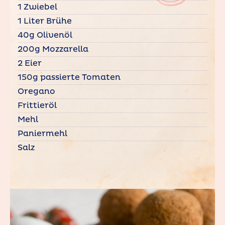
1 Zwiebel
1 Liter Brühe
40g Olivenöl
200g Mozzarella
2 Eier
150g passierte Tomaten
Oregano
Frittieröl
Mehl
Paniermehl
Salz